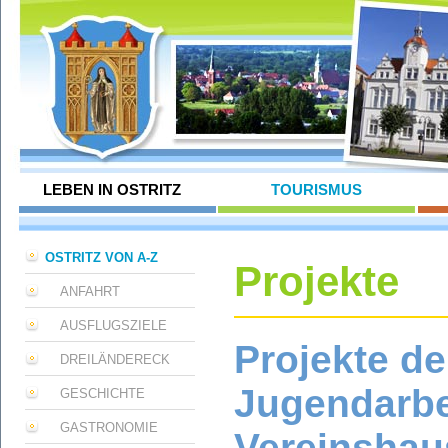
LEBEN IN OSTRITZ
TOURISMUS
OSTRITZ VON A-Z
Projekte
ANFAHRT
AUSFLUGSZIELE
Projekte de
DREILÄNDERECK
Jugendarbe
GESCHICHTE
GASTRONOMIE
Vereinshau