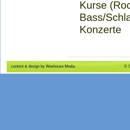
Kurse (Roc
Bass/Schl
Konzerte
content & design by
Weehouse Media
© S