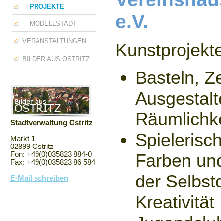
PROJEKTE
e.V.
MODELLSTADT
VERANSTALTUNGEN
Kunstprojekte
BILDER AUS OSTRITZ
Basteln, Z
Ausgestalt
Räumlichk
Stadtverwaltung Ostritz
Spielerisc
Markt 1
02899 Ostritz
Fon: +49(0)035823 884-0
Farben un
Fax: +49(0)035823 86 584
der Selbst
E-Mail schreiben
Kreativität