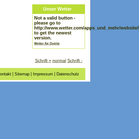
Unser Wetter
Not a valid button -
please go to
http://www.wetter.com/apps_und_mehr/website
to get the newest
version.
Wetter für Ostritz
Schrift +
normal
Schrift -
ontakt
Sitemap
Impressum
Datenschutz