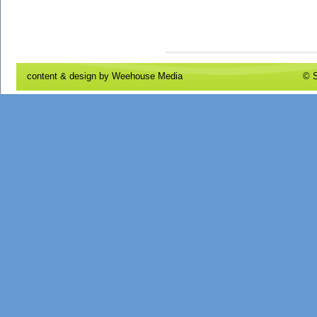
content & design by
Weehouse Media
© S