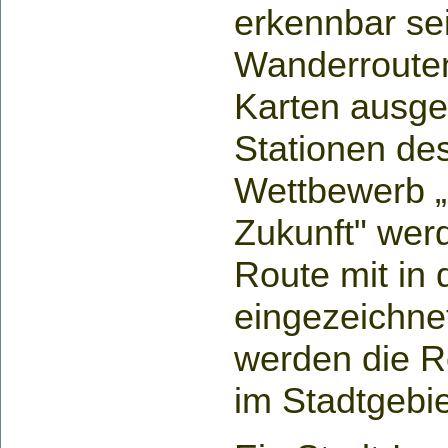
erkennbar se
Wanderroute
Karten ausge
Stationen de
Wettbewerb „
Zukunft" wer
Route mit in
eingezeichne
werden die Ro
im Stadtgebi