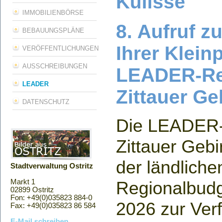
Kulisse
IMMOBILIENBÖRSE
8. Aufruf z
BEBAUUNGSPLÄNE
Ihrer Klein
VERÖFFENTLICHUNGEN
AUSSCHREIBUNGEN
LEADER-Re
LEADER
Zittauer Ge
DATENSCHUTZ
Die LEADER-
Zittauer Gebi
der ländlich
Stadtverwaltung Ostritz
Regionalbudge
Markt 1
02899 Ostritz
Fon: +49(0)035823 884-0
2026 zur Ver
Fax: +49(0)035823 86 584
E-Mail schreiben