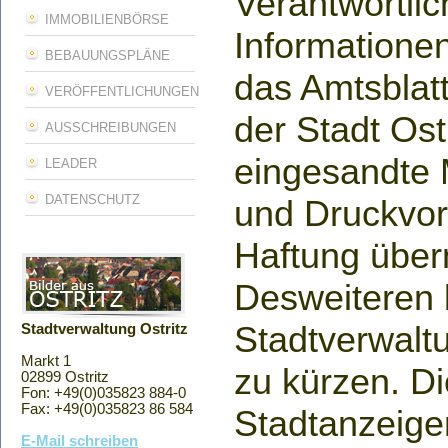
Verantwortlich
IMMOBILIENBÖRSE
Informatione
BEBAUUNGSPLÄNE
das Amtsblatt
VERÖFFENTLICHUNGEN
der Stadt Ost
AUSSCHREIBUNGEN
eingesandte 
LEADER
DATENSCHUTZ
und Druckvor
Haftung übe
Desweiteren b
Stadtverwalt
Stadtverwaltung Ostritz
Markt 1
zu kürzen. Di
02899 Ostritz
Fon: +49(0)035823 884-0
Fax: +49(0)035823 86 584
Stadtanzeige
E-Mail schreiben