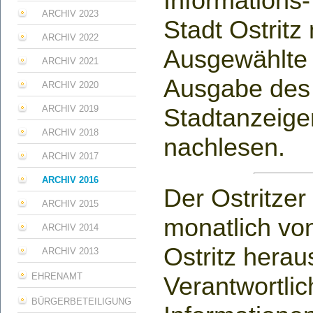
Informations-
ARCHIV 2023
Stadt Ostritz 
ARCHIV 2022
Ausgewählte A
ARCHIV 2021
Ausgabe des 
ARCHIV 2020
ARCHIV 2019
Stadtanzeige
ARCHIV 2018
nachlesen.
ARCHIV 2017
ARCHIV 2016
Der Ostritzer
ARCHIV 2015
monatlich vo
ARCHIV 2014
Ostritz hera
ARCHIV 2013
EHRENAMT
Verantwortlich
BÜRGERBETEILIGUNG