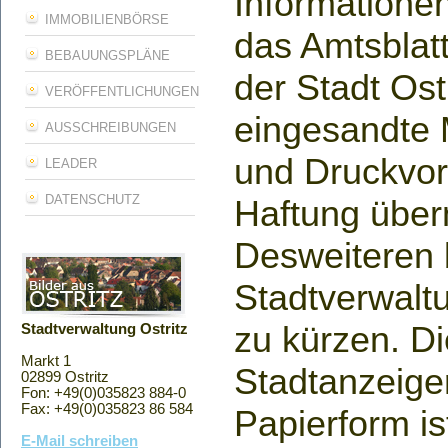
Informatione
IMMOBILIENBÖRSE
das Amtsblatt
BEBAUUNGSPLÄNE
der Stadt Ost
VERÖFFENTLICHUNGEN
eingesandte 
AUSSCHREIBUNGEN
und Druckvor
LEADER
DATENSCHUTZ
Haftung übe
Desweiteren b
Stadtverwalt
zu kürzen. Di
Stadtverwaltung Ostritz
Markt 1
Stadtanzeige
02899 Ostritz
Fon: +49(0)035823 884-0
Fax: +49(0)035823 86 584
Papierform is
E-Mail schreiben