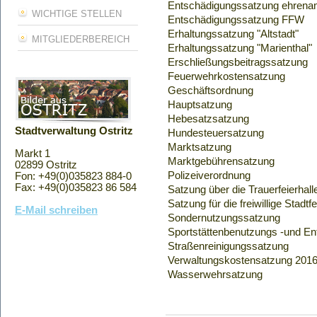
Entschädigungssatzung ehrenamt
WICHTIGE STELLEN
Entschädigungssatzung FFW
Erhaltungssatzung "Altstadt"
MITGLIEDERBEREICH
Erhaltungssatzung "Marienthal"
Erschließungsbeitragssatzung
Feuerwehrkostensatzung
Geschäftsordnung
Hauptsatzung
Hebesatzsatzung
Stadtverwaltung Ostritz
Hundesteuersatzung
Marktsatzung
Markt 1
Marktgebührensatzung
02899 Ostritz
Polizeiverordnung
Fon: +49(0)035823 884-0
Fax: +49(0)035823 86 584
Satzung über die Trauerfeierhall
Satzung für die freiwillige Stadt
E-Mail schreiben
Sondernutzungssatzung
Sportstättenbenutzungs -und En
Straßenreinigungssatzung
Verwaltungskostensatzung 201
Wasserwehrsatzung