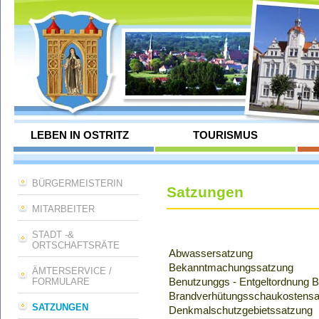
LEBEN IN OSTRITZ
TOURISMUS
BÜRGERMEISTERIN
Satzungen
MITARBEITER
STADT -&
ORTSCHAFTSRÄTE
Abwassersatzung
Bekanntmachungssatzung
ÄMTERSERVICE /
Benutzunggs - Entgeltordnung Bi
FORMULARE
Brandverhütungsschaukostensa
SATZUNGEN
Denkmalschutzgebietssatzung