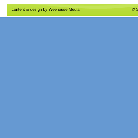
content & design by
Weehouse Media
© S