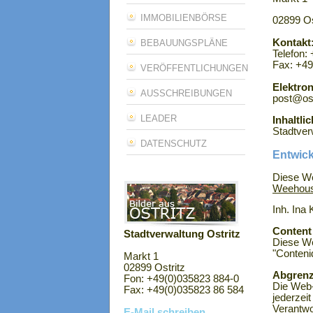
IMMOBILIENBÖRSE
02899 Os
Kontakt
BEBAUUNGSPLÄNE
Telefon:
Fax: +49
VERÖFFENTLICHUNGEN
Elektron
AUSSCHREIBUNGEN
post@ost
LEADER
Inhaltli
Stadtver
DATENSCHUTZ
Entwick
Diese We
Weehous
Inh. Ina 
Content
Stadtverwaltung Ostritz
Diese W
"Conteni
Markt 1
02899 Ostritz
Abgrenz
Fon: +49(0)035823 884-0
Die Web-
Fax: +49(0)035823 86 584
jederzei
Verantwo
E-Mail schreiben