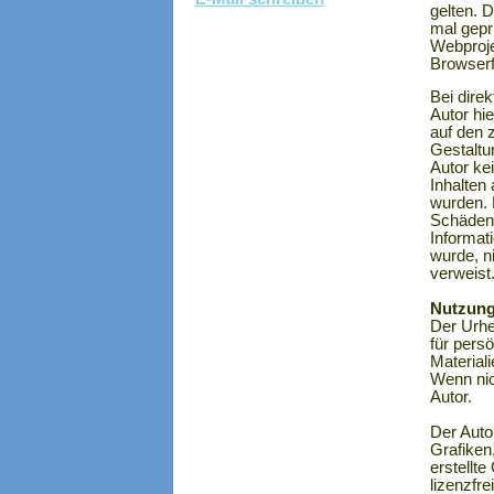
gelten. 
mal gepr
Webproje
Browserf
Bei dire
Autor hi
auf den 
Gestaltun
Autor kei
Inhalten 
wurden. F
Schäden,
Informati
wurde, ni
verweist
Nutzung
Der Urhe
für pers
Material
Wenn nic
Autor.
Der Auto
Grafiken
erstellt
lizenzfr