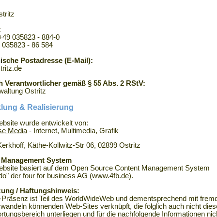
tritz
:
 +49 035823 - 884-0
 035823 - 86 584
ische Postadresse (E-Mail):
ritz.de
ch Verantwortlicher gemäß § 55 Abs. 2 RStV:
waltung Ostritz
lung & Realisierung
bsite wurde entwickelt von:
e Media
- Internet, Multimedia, Grafik
Kerkhoff, Käthe-Kollwitz-Str 06, 02899 Ostritz
 Management System
ebsite basiert auf dem Open Source Content Management System
do" der four for business AG (www.4fb.de).
ung / Haftungshinweis:
Präsenz ist Teil des WorldWideWeb und dementsprechend mit fremd
t wandeln könnenden Web-Sites verknüpft, die folglich auch nicht die
rtungsbereich unterliegen und für die nachfolgende Informationen nic