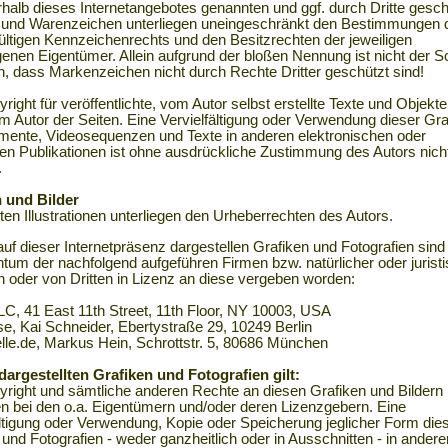
erhalb dieses Internetangebotes genannten und ggf. durch Dritte gesc
und Warenzeichen unterliegen uneingeschränkt den Bestimmungen 
gültigen Kennzeichenrechts und den Besitzrechten der jeweiligen
genen Eigentümer. Allein aufgrund der bloßen Nennung ist nicht der S
n, dass Markenzeichen nicht durch Rechte Dritter geschützt sind!
ight für veröffentlichte, vom Autor selbst erstellte Texte und Objekte 
eim Autor der Seiten. Eine Vervielfältigung oder Verwendung dieser Gra
ente, Videosequenzen und Texte in anderen elektronischen oder
en Publikationen ist ohne ausdrückliche Zustimmung des Autors nich
.
 und Bilder
ten Illustrationen unterliegen den Urheberrechten des Autors.
auf dieser Internetpräsenz dargestellen Grafiken und Fotografien sin
entum der nachfolgend aufgeführen Firmen bzw. natürlicher oder jurist
 oder von Dritten in Lizenz an diese vergeben worden:
LLC, 41 East 11th Street, 11th Floor, NY 10003, USA
e, Kai Schneider, Ebertystraße 29, 10249 Berlin
lle.de, Markus Hein, Schrottstr. 5, 80686 München
 dargestellten Grafiken und Fotografien gilt:
right und sämtliche anderen Rechte an diesen Grafiken und Bildern
en bei den o.a. Eigentümern und/oder deren Lizenzgebern. Eine
ältigung oder Verwendung, Kopie oder Speicherung jeglicher Form die
 und Fotografien - weder ganzheitlich oder in Ausschnitten - in andere