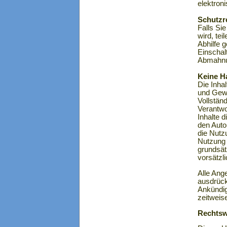
elektroni
Schutzr
Falls Si
wird, te
Abhilfe 
Einschal
Abmahnun
Keine H
Die Inha
und Gewi
Vollständ
Verantwo
Inhalte 
den Autor
die Nutz
Nutzung 
grundsät
vorsätzl
Alle Ange
ausdrück
Ankündig
zeitweise
Rechtsw