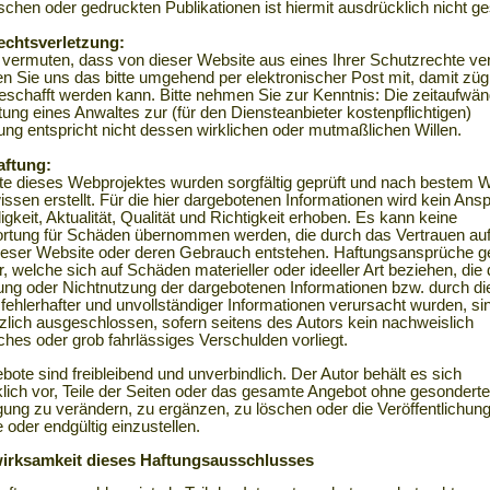
schen oder gedruckten Publikationen ist hiermit ausdrücklich nicht ges
echtsverletzung:
e vermuten, dass von dieser Website aus eines Ihrer Schutzrechte ver
ilen Sie uns das bitte umgehend per elektronischer Post mit, damit züg
geschafft werden kann. Bitte nehmen Sie zur Kenntnis: Die zeitaufwän
tung eines Anwaltes zur (für den Diensteanbieter kostenpflichtigen)
g entspricht nicht dessen wirklichen oder mutmaßlichen Willen.
aftung:
lte dieses Webprojektes wurden sorgfältig geprüft und nach bestem 
ssen erstellt. Für die hier dargebotenen Informationen wird kein Ans
igkeit, Aktualität, Qualität und Richtigkeit erhoben. Es kann keine
rtung für Schäden übernommen werden, die durch das Vertrauen auf
dieser Website oder deren Gebrauch entstehen. Haftungsansprüche 
, welche sich auf Schäden materieller oder ideeller Art beziehen, die
ung oder Nichtnutzung der dargebotenen Informationen bzw. durch di
fehlerhafter und unvollständiger Informationen verursacht wurden, si
zlich ausgeschlossen, sofern seitens des Autors kein nachweislich
iches oder grob fahrlässiges Verschulden vorliegt.
bote sind freibleibend und unverbindlich. Der Autor behält es sich
lich vor, Teile der Seiten oder das gesamte Angebot ohne gesonderte
ung zu verändern, zu ergänzen, zu löschen oder die Veröffentlichun
 oder endgültig einzustellen.
irksamkeit dieses Haftungsausschlusses