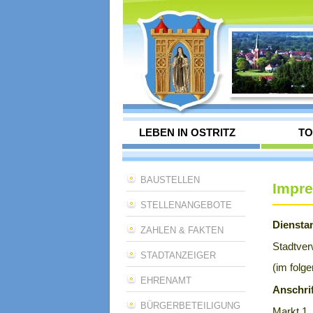
LEBEN IN OSTRITZ
TO
BAUSTELLEN
Impr
STELLENANGEBOTE
Dienstan
ZAHLEN & FAKTEN
Stadtver
STADTANZEIGER
(im folg
EHRENAMT
Anschrif
BÜRGERBETEILIGUNG
Markt 1