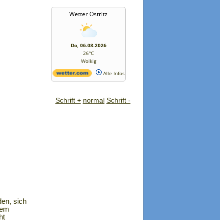
Wetter Ostritz
Do, 06.08.2026
26°C
Wolkig
Alle Infos
Schrift +
normal
Schrift -
en, sich
sem
ht