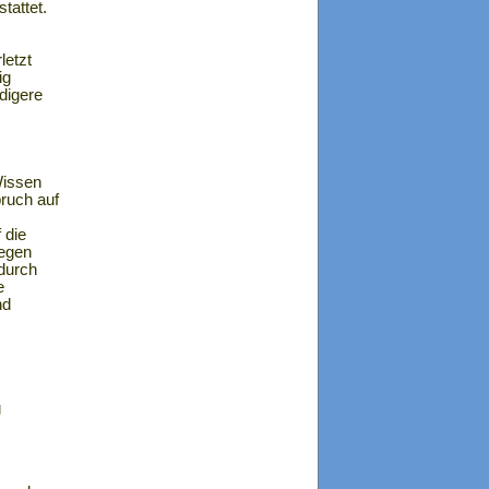
tattet.
letzt
ig
digere
Wissen
pruch auf
 die
gegen
 durch
e
nd
g