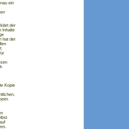
enau ein
uen
klärt der
 Inhalte
ge
n hat der
llen
t
für
esen
ch
te Kopie
tlichen.
 beim
en
lbst
auf
fen.