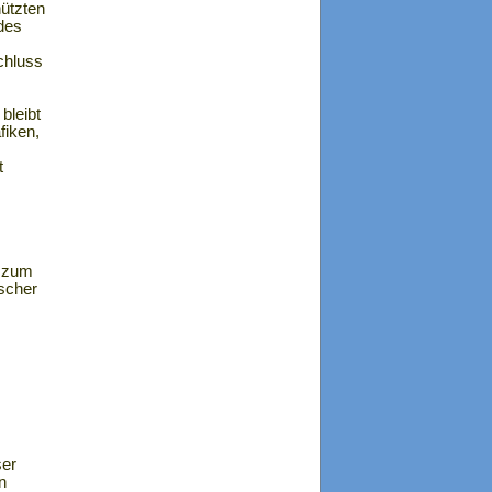
hützten
des
chluss
bleibt
fiken,
t
d zum
ischer
ser
n