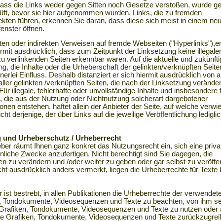
Dass die Links weder gegen Sitten noch Gesetze verstoßen, wurde g
üft, bevor sie hier aufgenommen wurden. Links, die zu fremden
kten führen, erkennen Sie daran, dass diese sich meist in einem ne
enster öffnen.
kten oder indirekten Verweisen auf fremde Webseiten ("Hyperlinks"),er
ermit ausdrücklich, dass zum Zeitpunkt der Linksetzung keine illegalen
zu verlinkenden Seiten erkennbar waren. Auf die aktuelle und zukünfti
g, die Inhalte oder die Urheberschaft der gelinkten/verknüpften Seite
nerlei Einfluss. Deshalb distanziert er sich hiermit ausdrücklich von a
aller gelinkten /verknüpften Seiten, die nach der Linksetzung veränder
ür illegale, fehlerhafte oder unvollständige Inhalte und insbesondere 
 die aus der Nutzung oder Nichtnutzung solcherart dargebotener
onen entstehen, haftet allein der Anbieter der Seite, auf welche verwi
cht derjenige, der über Links auf die jeweilige Veröffentlichung ledigli
.
 und Urheberschutz / Urheberrecht
ber räumt Ihnen ganz konkret das Nutzungsrecht ein, sich eine priva
önliche Zwecke anzufertigen. Nicht berechtigt sind Sie dagegen, die
ien zu verändern und /oder weiter zu geben oder gar selbst zu veröffen
ht ausdrücklich anders vermerkt, liegen die Urheberrechte für Texte
r ist bestrebt, in allen Publikationen die Urheberrechte der verwendet
, Tondokumente, Videosequenzen und Texte zu beachten, von ihm se
e Grafiken, Tondokumente, Videosequenzen und Texte zu nutzen oder 
eie Grafiken, Tondokumente, Videosequenzen und Texte zurückzugrei