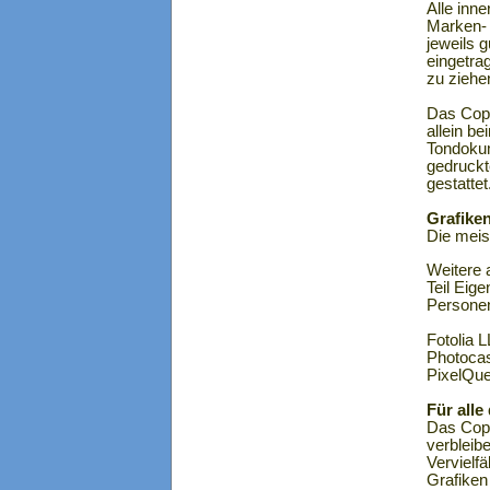
Alle inn
Marken- 
jeweils 
eingetra
zu ziehe
Das Copyr
allein b
Tondokum
gedruckt
gestattet
Grafiken
Die meis
Weitere 
Teil Eig
Personen
Fotolia 
Photocas
PixelQue
Für alle
Das Copy
verbleib
Vervielf
Grafiken