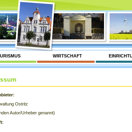
URISMUS
WIRTSCHAFT
EINRICHT
essum
bieter:
waltung Ostritz
enden Autor/Urheber genannt)
t: