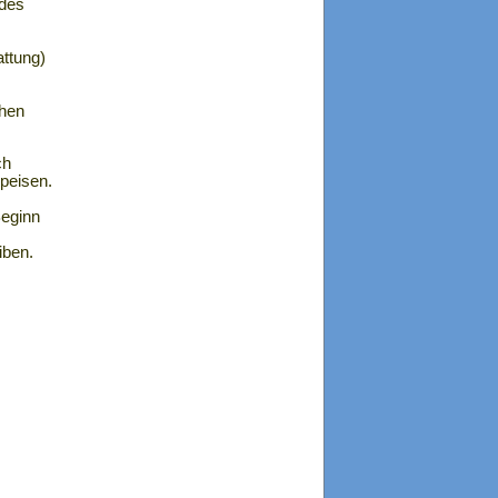
 des
ttung)
chen
ch
peisen.
Beginn
iben.