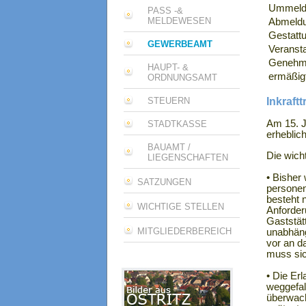
Ummeldu
PASS -&
MELDEWESEN
Abmeldu
Gestatt
GEWERBEAMT
Veranst
Genehmi
HAUPT- &
ermäßig
ORDNUNGSAMT
Inkraft
STEUERN
Am 15. J
STADTKASSE
erheblic
BAUAMT /
Die wich
LIEGENSCHAFTEN
• Bisher
SATZUNGEN
personen
besteht 
WICHTIGE STELLEN
Anforder
Gaststät
MITGLIEDERBEREICH
unabhäng
vor an d
muss sic
• Die Er
weggefal
überwac