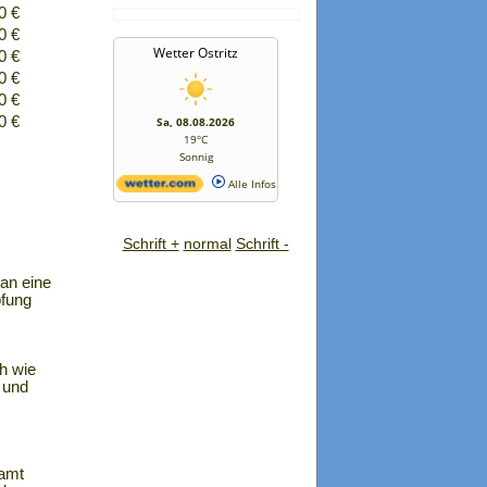
0 €
0 €
Wetter Ostritz
0 €
0 €
0 €
0 €
Sa, 08.08.2026
19°C
Sonnig
Alle Infos
Schrift +
normal
Schrift -
an eine
pfung
h wie
 und
amt