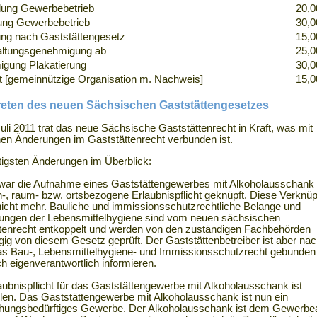
ng Gewerbebetrieb
20,0
ng Gewerbebetrieb
30,0
ung nach Gaststättengesetz
15,0
altungsgenehmigung ab
25,0
gung Plakatierung
30,0
t [gemeinnützige Organisation m. Nachweis]
15,0
treten des neuen Sächsischen Gaststättengesetzes
uli 2011 trat das neue Sächsische Gaststättenrecht in Kraft, was mit
hen Änderungen im Gaststättenrecht verbunden ist.
tigsten Änderungen im Überblick:
 war die Aufnahme eines Gaststättengewerbes mit Alkoholausschank 
-, raum- bzw. ortsbezogene Erlaubnispflicht geknüpft. Diese Verknü
nicht mehr. Bauliche und immissionsschutzrechtliche Belange und
ungen der Lebensmittelhygiene sind vom neuen sächsischen
tenrecht entkoppelt und werden von den zuständigen Fachbehörden
ig von diesem Gesetz geprüft. Der Gaststättenbetreiber ist aber nac
as Bau-, Lebensmittelhygiene- und Immissionsschutzrecht gebunden
h eigenverantwortlich informieren.
laubnispflicht für das Gaststättengewerbe mit Alkoholausschank ist
len. Das Gaststättengewerbe mit Alkoholausschank ist nun ein
hungsbedürftiges Gewerbe. Der Alkoholausschank ist dem Gewerbe