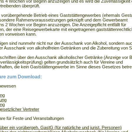
ns 4 Wochen vor Beginn anzuzeigen und es wird die Zuverlässigkeit
reibenden überprüft.
r vorübergehende Betrieb eines Gaststättengewerbes (ehemals Gesta
besondere Rahmenvoraussetzungen geknüpft und dem Gewerbeamt
ns 2 Wochen vor Beginn anzuzeigen. Die Anzeigepflicht entfällt für
en, der eine Reisegewerbekarte mit eingetragenen gaststättenrechtli
ten vorweisen kann.
igen sind nunmehr nicht nur der Ausschank von Alkohol, sondern au
er Ausschank von alkoholfreien Getränken und die Zubereitung von S
rschriften über den Ausschank alkoholischer Getränke (Anzeige vor 
verlässigkeitsprüfung) gelten grundsätzlich auch für Vereine und
haften, die kein Gaststättengewerbe im Sinne dieses Gesetzes betre
are zum Download:
bewesen
ng
ung
ng
gesetzlicher Vertreter
are für Feste und Veranstaltungen
über ein vorübergeh. GastG (für natürliche und jurist. Personen)