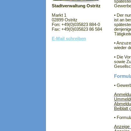
späteste
Gewerbet
Stadtverwaltung Ostritz
• Der nu
Markt 1
ist an 
02899 Ostritz
späteste
Fon: +49(0)035823 884-0
denjenig
Fax: +49(0)035823 86 584
Tätigkei
E-Mail schreiben
• Anzuze
wieder d
• Die Vo
sowie Zu
Gesellsc
Formul
• Gewer
Anmeldu
Ummeld
Abmeldu
Beiblatt 
• Formul
Anzeige 