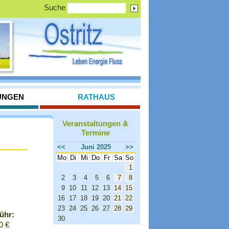
Suche
UNGEN
RATHAUS
Veranstaltungen &
Termine
<<
Juni 2025
>>
Mo
Di
Mi
Do
Fr
Sa
So
1
2
3
4
5
6
7
8
9
10
11
12
13
14
15
16
17
18
19
20
21
22
23
24
25
26
27
28
29
ühr:
30
0 €