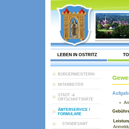
LEBEN IN OSTRITZ
TO
BÜRGERMEISTERIN
Gewe
MITARBEITER
Aufgab
STADT -&
ORTSCHAFTSRÄTE
An
ÄMTERSERVICE /
Gebühre
FORMULARE
Leistun
STANDESAMT
Anmeldu