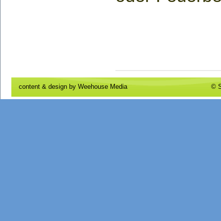
content & design by
Weehouse Media
© S