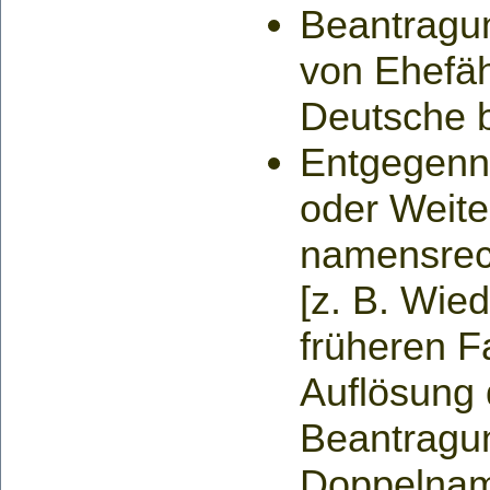
Beantragu
von Ehefäh
Deutsche b
Entgegenn
oder Weite
namensrec
[z. B. Wie
früheren 
Auflösung 
Beantragu
Doppelnam