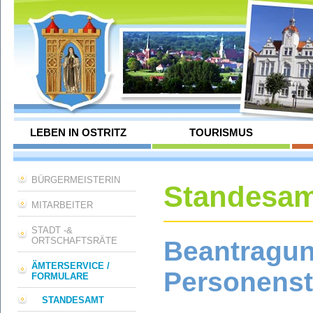
LEBEN IN OSTRITZ
TOURISMUS
BÜRGERMEISTERIN
Standesam
MITARBEITER
STADT -&
ORTSCHAFTSRÄTE
Beantragu
ÄMTERSERVICE /
Personens
FORMULARE
STANDESAMT