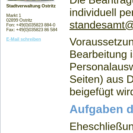
Stadtverwaltung Ostritz
individuell pe
Markt 1
02899 Ostritz
standesamt@o
Fon: +49(0)035823 884-0
Fax: +49(0)035823 86 584
Voraussetzun
E-Mail schreiben
Bearbeitung i
Personalausw
Seiten) aus 
beigefügt wir
Aufgaben d
Eheschließun