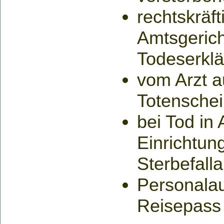
rechtskräf
Amtsgerich
Todeserkl
vom Arzt a
Totensche
bei Tod in 
Einrichtung
Sterbefall
Personala
Reisepass