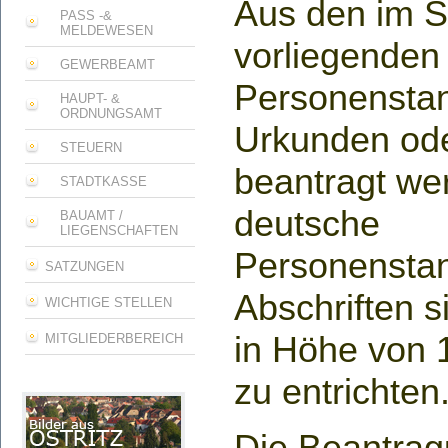
Aus den im S
PASS -&
MELDEWESEN
vorliegenden
GEWERBEAMT
Personensta
HAUPT- &
ORDNUNGSAMT
Urkunden ode
STEUERN
beantragt we
STADTKASSE
deutsche
BAUAMT /
LIEGENSCHAFTEN
Personensta
SATZUNGEN
Abschriften 
WICHTIGE STELLEN
in Höhe von 
MITGLIEDERBEREICH
zu entrichten
Die Beantrag