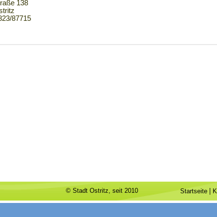
traße 138
tritz
5823/87715
© Stadt Ostritz, seit 2010
Startseite
K