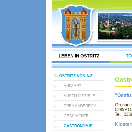
LEBEN IN OSTRITZ
TO
OSTRITZ VON A-Z
Gast
ANFAHRT
"Ostrit
AUSFLUGSZIELE
Grunauer
DREILÄNDERECK
02899 Os
Tel.: 03
GESCHICHTE
Kloste
GASTRONOMIE