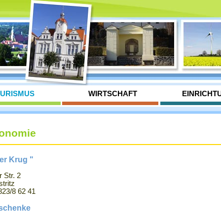
URISMUS
WIRTSCHAFT
EINRICHT
ronomie
zer Krug "
 Str. 2
tritz
5823/8 62 41
rschenke