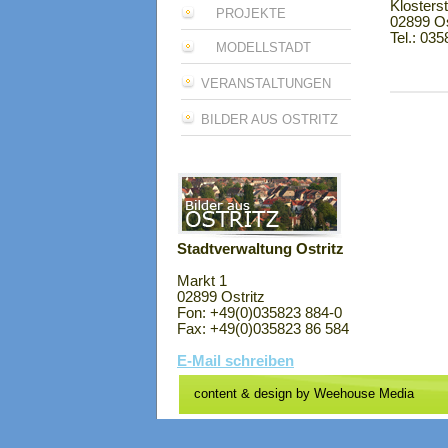
Klosters
PROJEKTE
02899 Os
Tel.: 03
MODELLSTADT
VERANSTALTUNGEN
BILDER AUS OSTRITZ
Stadtverwaltung Ostritz
Markt 1
02899 Ostritz
Fon: +49(0)035823 884-0
Fax: +49(0)035823 86 584
E-Mail schreiben
content & design by
Weehouse Media