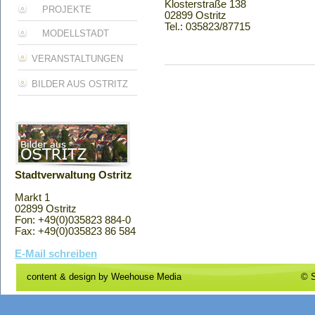
Klosterstraße 138
PROJEKTE
02899 Ostritz
Tel.: 035823/87715
MODELLSTADT
VERANSTALTUNGEN
BILDER AUS OSTRITZ
Stadtverwaltung Ostritz
Markt 1
02899 Ostritz
Fon: +49(0)035823 884-0
Fax: +49(0)035823 86 584
E-Mail schreiben
content & design by
Weehouse Media
© S