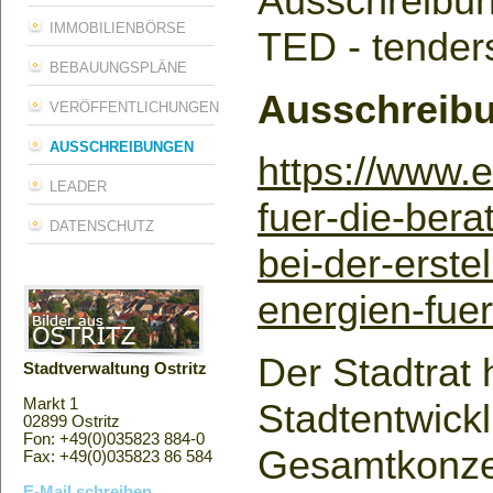
Ausschreibung
IMMOBILIENBÖRSE
TED - tenders
BEBAUUNGSPLÄNE
Ausschreibu
VERÖFFENTLICHUNGEN
AUSSCHREIBUNGEN
https://www.
LEADER
fuer-die-bera
DATENSCHUTZ
bei-der-erst
energien-fuer
Der Stadtrat 
Stadtverwaltung Ostritz
Markt 1
Stadtentwickl
02899 Ostritz
Fon: +49(0)035823 884-0
Gesamtkonzep
Fax: +49(0)035823 86 584
E-Mail schreiben