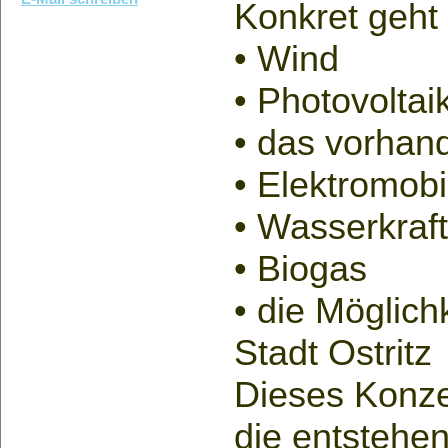
Konkret geht
• Wind
• Photovoltai
• das vorha
• Elektromobil
• Wasserkraft
• Biogas
• die Möglich
Stadt Ostritz
Dieses Konzep
die entstehe