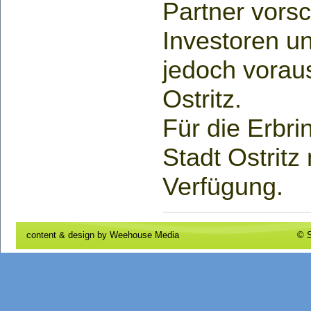
Partner vors
Investoren un
jedoch vorau
Ostritz.
Für die Erbri
Stadt Ostritz
Verfügung.
content & design by
Weehouse Media
© S