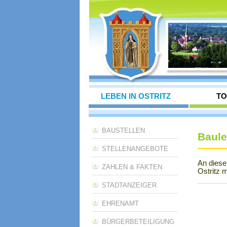
LEBEN IN OSTRITZ
TO
BAUSTELLEN
Baule
STELLENANGEBOTE
An diese
ZAHLEN & FAKTEN
Ostritz 
STADTANZEIGER
EHRENAMT
BÜRGERBETEILIGUNG