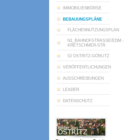
IMMOBILIENBÖRSE
BEBAUUNGSPLÄNE
FLÄCHENNUTZUNGSPLAN
N1_BAHNOFSTRASSE/EDM.-K
RETSCHMER-STR.
GI OSTRITZ-GÖRLITZ
VERÖFFENTLICHUNGEN
AUSSCHREIBUNGEN
LEADER
DATENSCHUTZ