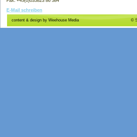
Fax: +49(0)035823 86 584
E-Mail schreiben
content & design by
Weehouse Media
© S