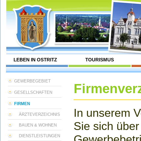
LEBEN IN OSTRITZ
TOURISMUS
GEWERBEGEBIET
Firmenverz
GESELLSCHAFTEN
FIRMEN
In unserem V
ÄRZTEVERZEICHNIS
Sie sich über 
BAUEN & WOHNEN
Gewerbebetri
DIENSTLEISTUNGEN