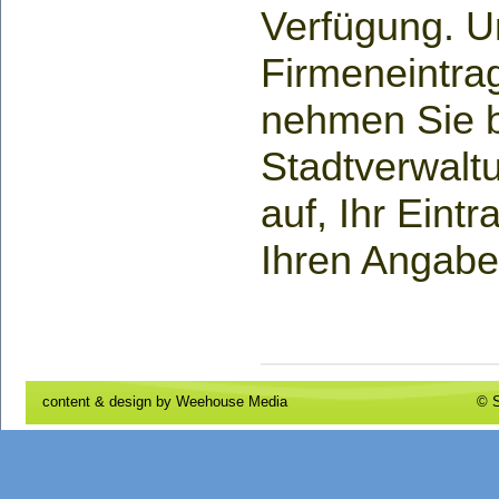
Verfügung. U
Firmeneintrag
nehmen Sie bi
Stadtverwaltu
auf, Ihr Eint
Ihren Angaben
content & design by
Weehouse Media
© S