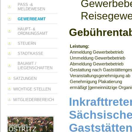
Gewerbebet
PASS -&
MELDEWESEN
Reisegewe
GEWERBEAMT
Gebührenta
HAUPT- &
ORDNUNGSAMT
STEUERN
Leistung:
Anmeldung Gewerbebetrieb
STADTKASSE
Ummeldung Gewerbebetrieb
BAUAMT /
Abmeldung Gewerbebetrieb
LIEGENSCHAFTEN
Gestattung nach Gaststättenges
Veranstaltungsgenehmigung ab
SATZUNGEN
Genehmigung Plakatierung
ermäßigt [gemeinnützige Organi
WICHTIGE STELLEN
Inkrafttret
MITGLIEDERBEREICH
Sächsisch
Gaststätte