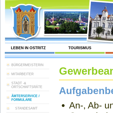
LEBEN IN OSTRITZ
TOURISMUS
BÜRGERMEISTERIN
Gewerbea
MITARBEITER
STADT -&
ORTSCHAFTSRÄTE
Aufgabenbe
ÄMTERSERVICE /
FORMULARE
An-, Ab- 
STANDESAMT