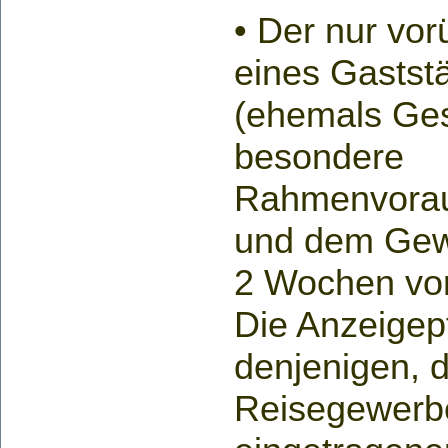
• Der nur vo
eines Gastst
(ehemals Gest
besondere
Rahmenvorau
und dem Gew
2 Wochen vor
Die Anzeigepfl
denjenigen, d
Reisegewerbe