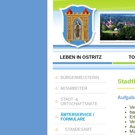
LEBEN IN OSTRITZ
TO
BÜRGERMEISTERIN
Stadt
MITARBEITER
Aufgab
STADT -&
ORTSCHAFTSRÄTE
Ve
ba
ÄMTERSERVICE /
Er
FORMULARE
Ve
Au
STANDESAMT
Ma