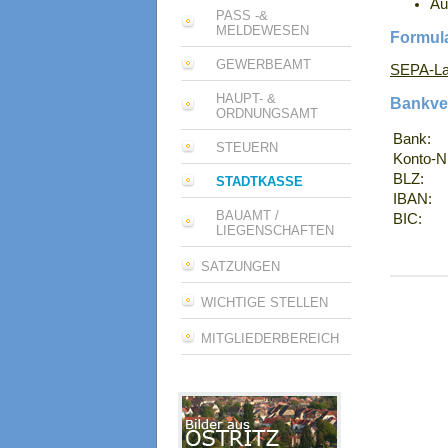
Au
PASS -&
MELDEWESEN
Formula
GEWERBEAMT
SEPA-La
HAUPT- &
Bankver
ORDNUNGSAMT
Bank:
STEUERN
Konto-Nr
BLZ:
STADTKASSE
IBAN:
BAUAMT /
BIC:
LIEGENSCHAFTEN
SATZUNGEN
WICHTIGE STELLEN
MITGLIEDERBEREICH