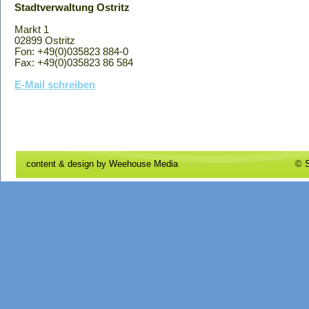
Stadtverwaltung Ostritz
Markt 1
02899 Ostritz
Fon: +49(0)035823 884-0
Fax: +49(0)035823 86 584
E-Mail schreiben
content & design by
Weehouse Media
© S